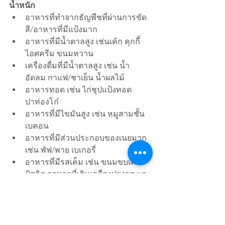
น้ำหนัก
อาหารที่ทำจากธัญพืชที่ผ่านการขัด
สี/อาหารที่มีแป้งมาก
อาหารที่มีน้ำตาลสูง เช่นเค้ก คุกกี้ 
ไอศครีม ขนมหวาน
เครื่องดื่มที่มีน้ำตาลสูง เช่น น้ำ
อัดลม กาแฟ/ชาเย็น น้ำผลไม้
อาหารทอด เช่น ไก่ชุปแป้งทอด 
ปาท่องโก๋
อาหารที่มีไขมันสูง เช่น หมูสามชั้น 
เบคอน 
อาหารที่มีส่วนประกอบของเนยมาก 
เช่น พัฟ/พาย เบเกอรี่
อาหารที่มีรสเค็ม เช่น ขนมขบเคี้ยว 
บิสกิต อาหารที่เติมเครื่องปรุงรส และ
ซอสต่างๆ มาก 
FitSloth 101